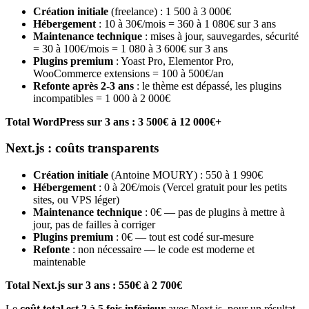
Création initiale
(freelance) : 1 500 à 3 000€
Hébergement
: 10 à 30€/mois = 360 à 1 080€ sur 3 ans
Maintenance technique
: mises à jour, sauvegardes, sécurité
= 30 à 100€/mois = 1 080 à 3 600€ sur 3 ans
Plugins premium
: Yoast Pro, Elementor Pro,
WooCommerce extensions = 100 à 500€/an
Refonte après 2-3 ans
: le thème est dépassé, les plugins
incompatibles = 1 000 à 2 000€
Total WordPress sur 3 ans : 3 500€ à 12 000€+
Next.js : coûts transparents
Création initiale
(Antoine MOURY) : 550 à 1 990€
Hébergement
: 0 à 20€/mois (Vercel gratuit pour les petits
sites, ou VPS léger)
Maintenance technique
: 0€ — pas de plugins à mettre à
jour, pas de failles à corriger
Plugins premium
: 0€ — tout est codé sur-mesure
Refonte
: non nécessaire — le code est moderne et
maintenable
Total Next.js sur 3 ans : 550€ à 2 700€
Le
coût total est 2 à 5 fois inférieur
avec Next.js, pour un résultat