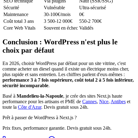
SEO technique
Via plugins
Natif (SSR/SSG)
Sécurité
Vulnérable
Ultra-sécurisé
Maintenance
30-100€/mois
0€
Coût total 3 ans
3 500-12 000€
550-2 700€
Core Web Vitals
Souvent en échec
Validés
Conclusion : WordPress n'est plus le
choix par défaut
En 2026, choisir WordPress par défaut pour un site vitrine, c'est
comme acheter un diesel quand il existe un électrique moins cher,
plus rapide et sans entretien. Les chiffres parlent d'eux-mêmes :
performance 3 à 7 fois supérieure, coût total 2 à 5 fois inférieur,
sécurité incomparable
.
Basé à
Mandelieu-la-Napoule
, je crée des sites Next.js haute
performance pour les artisans et PME de
Cannes
,
Nice
,
Antibes
et
toute la
Côte d'Azur
. Devis gratuit sous 24h.
Prêt à passer de WordPress à Next.js ?
Prix fixes, performance garantie. Devis gratuit sous 24h.