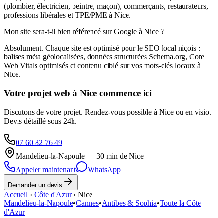
(plombier, électricien, peintre, maçon), commerçants, restaurateurs,
professions libérales et TPE/PME à Nice.
Mon site sera-t-il bien référencé sur Google à Nice ?
Absolument. Chaque site est optimisé pour le SEO local niçois :
balises méta géolocalisées, données structurées Schema.org, Core
Web Vitals optimisés et contenu ciblé sur vos mots-clés locaux à
Nice.
Votre projet web à Nice commence ici
Discutons de votre projet. Rendez-vous possible à Nice ou en visio.
Devis détaillé sous 24h.
07 60 82 76 49
Mandelieu-la-Napoule — 30 min de Nice
Appeler maintenant
WhatsApp
Demander un devis
Accueil
›
Côte d'Azur
›
Nice
Mandelieu-la-Napoule
•
Cannes
•
Antibes & Sophia
•
Toute la Côte
d'Azur