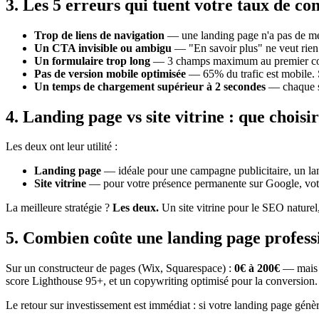
3. Les 5 erreurs qui tuent votre taux de co
Trop de liens de navigation
— une landing page n'a pas de menu
Un CTA invisible ou ambigu
— "En savoir plus" ne veut rien 
Un formulaire trop long
— 3 champs maximum au premier con
Pas de version mobile optimisée
— 65% du trafic est mobile. S
Un temps de chargement supérieur à 2 secondes
— chaque se
4. Landing page vs site vitrine : que choisir
Les deux ont leur utilité :
Landing page
— idéale pour une campagne publicitaire, un la
Site vitrine
— pour votre présence permanente sur Google, votre 
La meilleure stratégie ?
Les deux.
Un site vitrine pour le SEO nature
5. Combien coûte une landing page profess
Sur un constructeur de pages (Wix, Squarespace) :
0€ à 200€
— mais d
score Lighthouse 95+, et un copywriting optimisé pour la conversion.
Le retour sur investissement est immédiat : si votre landing page génè