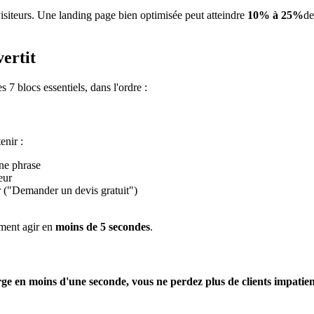
isiteurs. Une landing page bien optimisée peut atteindre
10% à 25%
de
ertit
7 blocs essentiels, dans l'ordre :
enir :
ne phrase
eur
r ("Demander un devis gratuit")
mment agir en
moins de 5 secondes
.
rge en moins d'une seconde, vous ne perdez plus de clients impatie